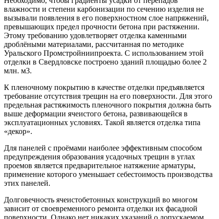
Необходимо, чтобы градиенты усадки от перепадов
влажности и степени карбонизации по сечению изделия не
вызывали появления в его поверхностном слое напряжений,
превышающих предел прочности бетона при растяжении.
Этому требованию удовлетворяет отделка каменными
дроблёными материалами, рассчитанная по методике
Уральского Промстройниипроекта. С использованием этой
отделки в Свердловске построено зданий площадью более 2
млн. м3.
К пленочному покрытию в качестве отделки предъявляется
требование отсутствия трещин на его поверхности. Для этого
предельная растяжимость пленочного покрытия должна быть
выше деформации ячеистого бетона, развивающейся в
эксплуатационных условиях. Такой является отделка типа
«декор».
Для панелей с проёмами наиболее эффективным способом
предупреждения образования усадочных трещин в углах
проемов является предварительное натяжение арматуры,
применение которого уменьшает себестоимость производства
этих панелей.
Долговечность ячеистобетонных конструкций во многом
зависит от своевременного ремонта отделки их фасадной
поверхности. Однако нет никаких указаний о допускаемом