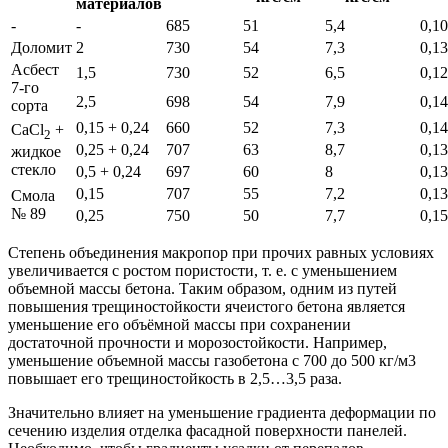
материалов
-
-
685
51
5,4
0,1
Доломит
2
730
54
7,3
0,1
Асбест
1,5
730
52
6,5
0,1
7-го
2,5
698
54
7,9
0,1
сорта
0,15 + 0,24
660
52
7,3
0,1
CaCl
+
2
0,25 + 0,24
707
63
8,7
0,1
жидкое
стекло
0,5 + 0,24
697
60
8
0,1
0,15
707
55
7,2
0,1
Смола
№ 89
0,25
750
50
7,7
0,1
Степень объединения макропор при прочих равных условиях
увеличивается с ростом пористости, т. е. с уменьшением
объемной массы бетона. Таким образом, одним из путей
повышения трещиностойкости ячеистого бетона является
уменьшение его объёмной массы при сохранении
достаточной прочности и морозостойкости. Например,
уменьшение объемной массы газобетона с 700 до 500 кг/м3
повышает его трещиностойкость в 2,5…3,5 раза.
Значительно влияет на уменьшение градиента деформации по
сечению изделия отделка фасадной поверхности панелей.