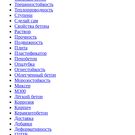
Трещиностойкость
Теплопроводность
Ступени
Сделай сам
Свойства бетона
Раствор
Прочность
Подвижность
Плита
Пластификатор
Пенобетон
Опалубка
Огнестойкость
Облегченный бетон
Морозостойкость
Миксер
М300
Лёгкий бетон
Коррозия
Кирпич
Керамзитобетон
Доставка
Добавки
Деформативность
ГЦПВ