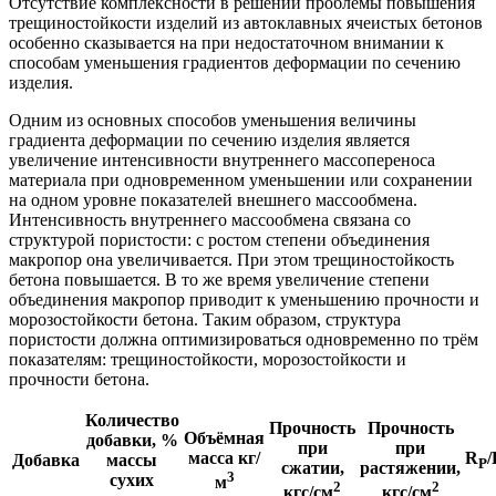
Отсутствие комплексности в решении проблемы повышения
трещиностойкости изделий из автоклавных ячеистых бетонов
особенно сказывается на при недостаточном внимании к
способам уменьшения градиентов деформации по сечению
изделия.
Одним из основных способов уменьшения величины
градиента деформации по сечению изделия является
увеличение интенсивности внутреннего массопереноса
материала при одновременном уменьшении или сохранении
на одном уровне показателей внешнего массообмена.
Интенсивность внутреннего массообмена связана со
структурой пористости: с ростом степени объединения
макропор она увеличивается. При этом трещиностойкость
бетона повышается. В то же время увеличение степени
объединения макропор приводит к уменьшению прочности и
морозостойкости бетона. Таким образом, структура
пористости должна оптимизироваться одновременно по трём
показателям: трещиностойкости, морозостойкости и
прочности бетона.
Количество
Прочность
Прочность
Объёмная
добавки, %
при
при
масса кг/
R
/
Добавка
массы
P
сжатии,
растяжении,
3
сухих
м
2
2
кгс/см
кгс/см