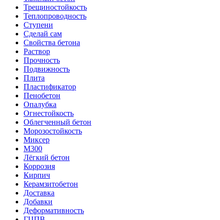
Трещиностойкость
Теплопроводность
Ступени
Сделай сам
Свойства бетона
Раствор
Прочность
Подвижность
Плита
Пластификатор
Пенобетон
Опалубка
Огнестойкость
Облегченный бетон
Морозостойкость
Миксер
М300
Лёгкий бетон
Коррозия
Кирпич
Керамзитобетон
Доставка
Добавки
Деформативность
ГЦПВ