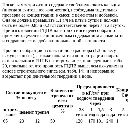
Поскольку эстрих-гипс содержит свободную окись кальция
(иногда значительное количество), необходима тщательная
проверка ее концентрации в смеси с цементом и добавкой.
Она не должна превышать 1,1 г/л на пятые сутки и должна
быть не более 0,85 и 0,2 г/л соответственно через 7 и 28 суток.
При изготовлении ГЦПВ на эстрих-гипсе целесообразно
применять цементы с пониженным содержанием алюминатов
и гидравлические добавки повышенной активности.
Прочность образцов из пластичного раствора (1:3 по весу
вяжущее: песок), а также показатели концентрации гидрата
окиси кальция в ГЦПВ на эстрих-гипсе, приведенные в табл.
20, показывают, что прочность ГЦПВ выше, чем вяжущих на
основе строительного гипса (см. табл. 14), и непрерывно
возрастает при длительном твердении в воде.
Предел прочности
Конц
Количество
2
Состав вяжущего в
в кГ/см
при
CaO
трепела от
% по весу
водном твердении
веса
через
цемента в
эстрих-
28
1
1,5
3
5
%
цемент
трепел
гипс
суток
год
года
года
суто
65
23
12
50
120
170
181
240
1