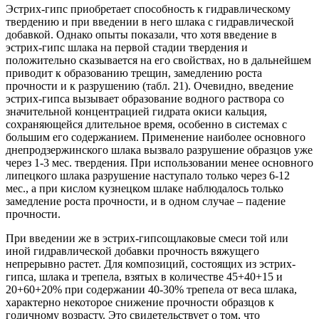
Эстрих-гипс приобретает способность к гидравлическому
твердению и при введении в него шлака с гидравлической
добавкой. Однако опыты показали, что хотя введение в
эстрих-гипс шлака на первой стадии твердения и
положительно сказывается на его свойствах, но в дальнейшем
приводит к образованию трещин, замедлению роста
прочности и к разрушению (табл. 21). Очевидно, введение
эстрих-гипса вызывает образование водного раствора со
значительной концентрацией гидрата окиси кальция,
сохраняющейся длительное время, особенно в системах с
большим его содержанием. Применение наиболее основного
днепродзержинского шлака вызвало разрушение образцов уже
через 1-3 мес. твердения. При использовании менее основного
липецкого шлака разрушение наступало только через 6-12
мес., а при кислом кузнецком шлаке наблюдалось только
замедление роста прочности, и в одном случае – падение
прочности.
При введении же в эстрих-гипсощлаковые смеси той или
иной гидравлической добавки прочность вяжущего
непрерывно растет. Для композиций, состоящих из эстрих-
гипса, шлака и трепела, взятых в количестве 45+40+15 и
20+60+20% при содержании 40-30% трепела от веса шлака,
характерно некоторое снижение прочности образцов к
годичному возрасту. Это свидетельствует о том, что